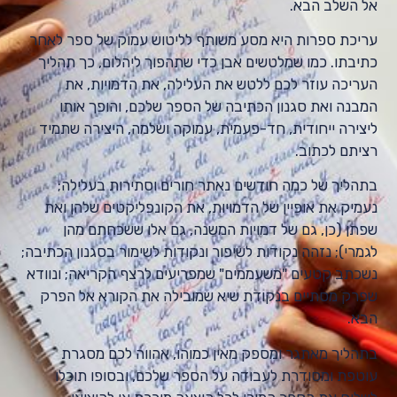
אל השלב הבא.
עריכת ספרות היא מסע משותף לליטוש עמוק של ספר לאחר
כתיבתו. כמו שמלטשים אבן כדי שתהפוך ליהלום, כך תהליך
העריכה עוזר לכם ללטש את העלילה, את הדמויות, את
המבנה ואת סגנון הכתיבה של הספר שלכם, והופך אותו
ליצירה ייחודית, חד-פעמית, עמוקה ושלמה, היצירה שתמיד
רציתם לכתוב.
בתהליך של כמה חודשים נאתר חורים וסתירות בעלילה;
נעמיק את אופיין של הדמויות, את הקונפליקטים שלהן ואת
שפתן (כן, גם של דמויות המשנה, גם אלו ששכחתם מהן
לגמרי); נזהה נקודות לשיפור ונקודות לשימור בסגנון הכתיבה;
נשכתב קטעים "משעממים" שמפריעים לרצף הקריאה; ונוודא
שפרק מסתיים בנקודת שיא שמובילה את הקורא אל הפרק
הבא.
בתהליך מאתגר ומספק מאין כמוהו, אהווה לכם מסגרת
עוטפת ומסודרת לעבודה על הספר שלכם, ובסופו תוכלו