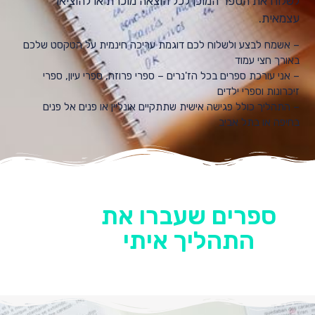
לשלוח את הספר המוכן לכל הוצאה מוכרת או להוציאו
עצמאית.
– אשמח לבצע ולשלוח לכם דוגמת עריכה חינמית על הטקסט שלכם
באורך חצי עמוד
– אני עורכת ספרים בכל הז'נרים – ספרי פרוזה, ספרי עיון, ספרי
זיכרונות וספרי ילדים
– התהליך כולל פגישה אישית שתתקיים אונליין או פנים אל פנים
בחיפה או בתל אביב
ספרים שעברו את
התהליך איתי